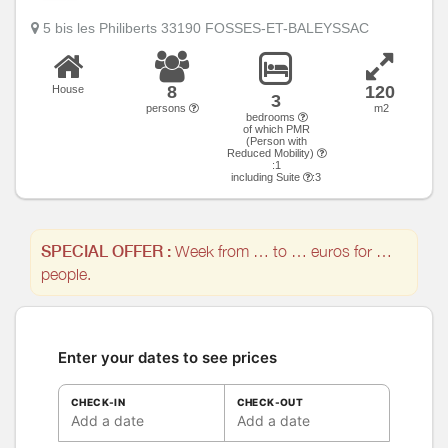
5 bis les Philiberts 33190 FOSSES-ET-BALEYSSAC
8
120
House
3
persons
m2
bedrooms
of which PMR
(Person with
Reduced Mobility)
:1
including Suite
:3
SPECIAL OFFER :
Week from … to … euros for …
people.
Enter your dates to see prices
CHECK-IN
CHECK-OUT
Add a date
Add a date