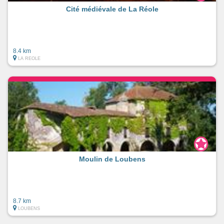
Cité médiévale de La Réole
8.4 km
LA REOLE
Moulin de Loubens
8.7 km
LOUBENS