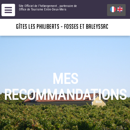
Site Officiel de l'hébergement
, partenaire de
Office de Tourisme Entre-Deux-Mers
GÎTES LES PHILIBERTS - FOSSES ET BALEYSSAC
MES
RECOMMANDATIONS